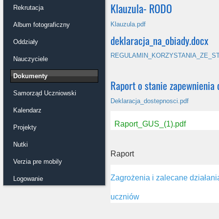
Klauzula- RODO
Rekrutacja
Klauzula.pdf
Album fotograficzny
deklaracja_na_obiady.docx
Oddziały
REGULAMIN_KORZYSTANIA_ZE_ST
Nauczyciele
Dokumenty
Raport o stanie zapewnienia 
Samorząd Uczniowski
Deklaracja_dostepnosci.pdf
Kalendarz
Raport_GUS_(1).pdf
Projekty
Nutki
Raport
Verzia pre mobily
Zagrożenia i zalecane działani
Logowanie
uczniów