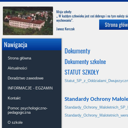
Misja szkoły:
„ W każdym człowieku jest coś dobrego i na tym należy s
wychowani
Strona głó
Janusz Korczak
Nawigacja
Dokumenty
Strona główna
Dokumenty szkolne
Aktualności
STATUT SZKOŁY
Doradztwo zawodowe
Statut_SP_z_Oddzialami_Dwujezyczny
INFORMACJE - EGZAMIN
Kontakt
Standardy Ochrony Małole
Standardy_Ochrony_Maloletnich_SP_P
Pomoc psychologiczno-
pedagogiczna
Standardy_Ochrony_Malotetnich_wers
O szkole