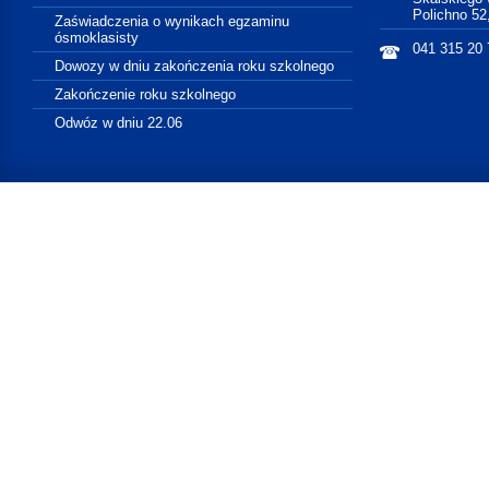
Polichno 52
Zaświadczenia o wynikach egzaminu
ósmoklasisty
041 315 20 
Dowozy w dniu zakończenia roku szkolnego
Zakończenie roku szkolnego
Odwóz w dniu 22.06