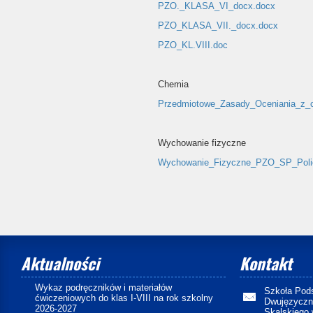
PZO._KLASA_VI_docx.docx
PZO_KLASA_VII._docx.docx
PZO_KL.VIII.doc
Chemia
Przedmiotowe_Zasady_Oceniania_z_ch
Wychowanie fizyczne
Wychowanie_Fizyczne_PZO_SP_Poli
Aktualności
Kontakt
Wykaz podręczników i materiałów
Szkoła Pod
ćwiczeniowych do klas I-VIII na rok szkolny
Dwujęzyczny
2026-2027
Skalskiego 