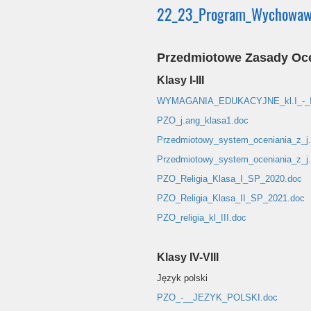
22_23_Program_Wychowawcz
Przedmiotowe Zasady Oce
Klasy I-III
WYMAGANIA_EDUKACYJNE_kl.I_-_II
PZO_j.ang_klasa1.doc
Przedmiotowy_system_oceniania_z_j._a
Przedmiotowy_system_oceniania_z_j._
PZO_Religia_Klasa_I_SP_2020.doc
PZO_Religia_Klasa_II_SP_2021.doc
PZO_religia_kl_III.doc
Klasy IV-VIII
Język polski
PZO_-__JEZYK_POLSKI.doc