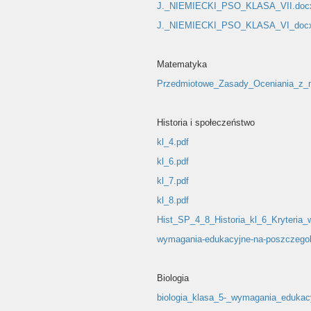
J._NIEMIECKI_PSO_KLASA_VII.doc
J._NIEMIECKI_PSO_KLASA_VI_docx
Matematyka
Przedmiotowe_Zasady_Oceniania_z_ma
Historia i społeczeństwo
kl_4.pdf
kl_6.pdf
kl_7.pdf
kl_8.pdf
Hist_SP_4_8_Historia_kl_6_Kryteria
wymagania-edukacyjne-na-poszczego
Biologia
biologia_klasa_5-_wymagania_edukac