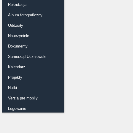
Rekrutacja
Album fotograficzny
Oddziały
Nauczyciele
Dokumenty
Samorząd Uczniowski
Kalendarz
Projekty
Nutki
Verzia pre mobily
Logowanie