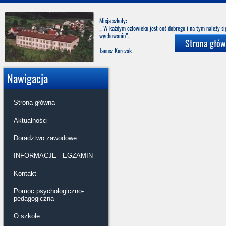
Misja szkoły:
„ W każdym człowieku jest coś dobrego i na tym należy s
wychowani
Strona głó
Janusz Korczak
Nawigacja
Strona główna
Aktualności
Doradztwo zawodowe
INFORMACJE - EGZAMIN
Kontakt
Pomoc psychologiczno-
pedagogiczna
O szkole