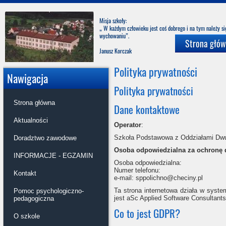
Misja szkoły:
„ W każdym człowieku jest coś dobrego i na tym należy s
wychowani
Strona głó
Janusz Korczak
Polityka prywatności
Nawigacja
Polityka prywatności
Strona główna
Dane kontaktowe
Aktualności
Operator
:
Szkoła Podstawowa z Oddziałami Dwuj
Doradztwo zawodowe
Osoba odpowiedzialna za ochronę
INFORMACJE - EGZAMIN
Osoba odpowiedzialna:
Numer telefonu:
Kontakt
e-mail: sppolichno@checiny.pl
Ta strona internetowa działa w syst
Pomoc psychologiczno-
jest aSc Applied Software Consultants,
pedagogiczna
Co to jest GDPR?
O szkole