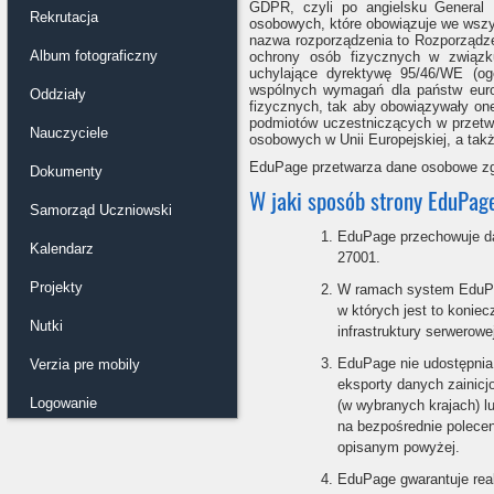
GDPR, czyli po angielsku General D
Rekrutacja
osobowych, które obowiązuje we wszys
nazwa rozporządzenia to Rozporządze
Album fotograficzny
ochrony osób fizycznych w związk
uchylające dyrektywę 95/46/WE (og
wspólnych wymagań dla państw euro
Oddziały
fizycznych, tak aby obowiązywały on
podmiotów uczestniczących w przetw
Nauczyciele
osobowych w Unii Europejskiej, a takż
EduPage przetwarza dane osobowe zg
Dokumenty
W jaki sposób strony EduPa
Samorząd Uczniowski
EduPage przechowuje da
Kalendarz
27001.
Projekty
W ramach system EduPa
w których jest to koni
Nutki
infrastruktury serwerowe
EduPage nie udostępnia
Verzia pre mobily
eksporty danych zainic
Logowanie
(w wybranych krajach) l
na bezpośrednie polecen
opisanym powyżej.
EduPage gwarantuje rea