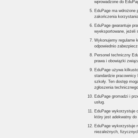
wprowadzone do EduPa
EduPage ma wdrożone pr
zakończenia korzystania 
EduPage gwarantuje pra
wyeksportowane, jeżeli s
Wykonujemy regularne 
odpowiednio zabezpiecz
Personel techniczny Ed
prawa i obowiązki zwią
EduPage używa kilkusto
standardzie pracownicy
szkoły. Ten dostęp mogą
zgłoszenia technicznego
EduPage gromadzi i prz
usług.
EduPage wykorzystuje o
który jest adekwatny d
EduPage wykorzystuje r
niezależnych, fizyczny