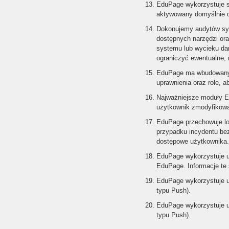
EduPage wykorzystuje sz
aktywowany domyślnie d
Dokonujemy audytów sy
dostępnych narzędzi or
systemu lub wycieku da
ograniczyć ewentualne,
EduPage ma wbudowany s
uprawnienia oraz role, 
Najważniejsze moduły E
użytkownik zmodyfikował 
EduPage przechowuje lo
przypadku incydentu bez
dostępowe użytkownika.
EduPage wykorzystuje us
EduPage. Informacje te 
EduPage wykorzystuje u
typu Push).
EduPage wykorzystuje u
typu Push).