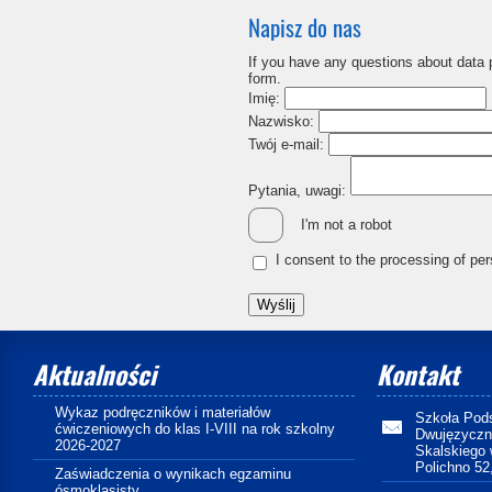
Napisz do nas
If you have any questions about data 
form.
Imię:
Nazwisko:
Twój e-mail:
Pytania, uwagi:
I'm not a robot
I consent to the processing of pe
Aktualności
Kontakt
Wykaz podręczników i materiałów
Szkoła Pod
ćwiczeniowych do klas I-VIII na rok szkolny
Dwujęzyczny
2026-2027
Skalskiego 
Polichno 52
Zaświadczenia o wynikach egzaminu
ósmoklasisty